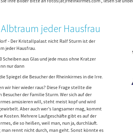
Sie Ihre Bilder bitte an fotos(at)rheinkirmes.com , lesen Sie unbe
 Albtraum jeder Hausfrau
orf - Der Kristallpalast nicht Ralf Sturm ist der
m jeder Hausfrau.
0 Scheiben aus Glas und jede muss ohne Kratzer
enn nur dann
die Spiegel die Besucher der Rheinkirmes in die Irre.
wir hier wieder raus? Diese Frage stellte die
 Besucher der Familie Sturm. Wer sich auf der
rmes amüsieren will, steht meist kopf und wird
ewirbelt. Aber auch wer's langsamer mag, kommt
ne Kosten. Mehrere Laufgeschäfte gibt es auf der
rmes, die so heißen, weil man, nun ja, durchläuft.
 man rennt nicht durch, man geht. Sonst könnte es