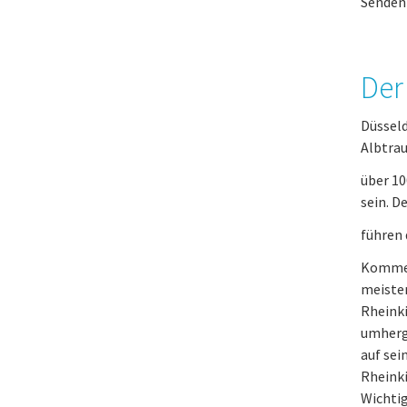
Senden 
Der
Düsseld
Albtrau
über 10
sein. D
führen 
Kommen 
meisten
Rheinki
umherg
auf sei
Rheinki
Wichtig