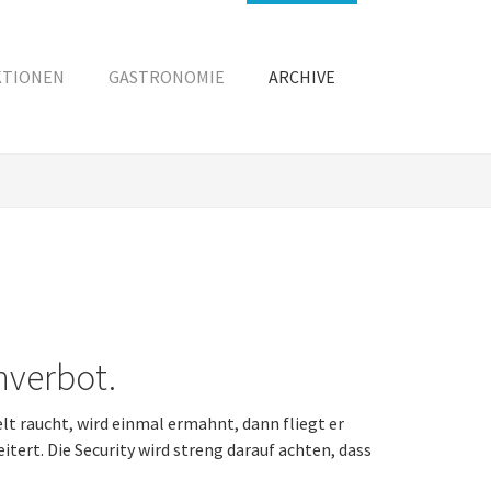
KTIONEN
GASTRONOMIE
ARCHIVE
hverbot.
lt raucht, wird einmal ermahnt, dann fliegt er
tert. Die Security wird streng darauf achten, dass