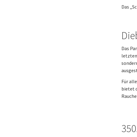
Das „Sc
Dieb
Das Par
letzten
sonder
ausgest
Für all
bietet 
Rauche
350