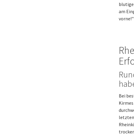
blutig
am Eing
vorne!"
Rhe
Erf
Run
habe
Bei bes
Kirmes 
durchwe
letzten
Rheinki
trocken