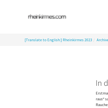
Skip
to
main
content
You
[Translate to English:] Rheinkirmes 2023
Archiv
are
here:
In 
Erstmal
raus“ s
Raucher