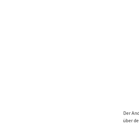
Der And
über de