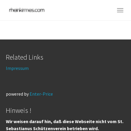
Skip
to
Togg
main
navig
content
Related Links
Impressum
powered by
Enter-Price
Hinweis !
Wir weisen darauf hin, daß diese Webseite nicht vom St.
Sebastianus Schützenverein betrieben wird.