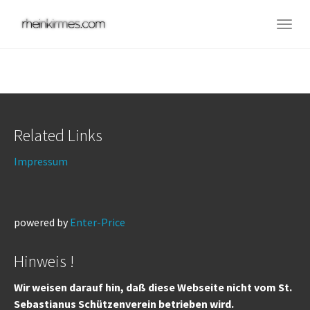
Skip
to
Togg
main
navig
content
Related Links
Impressum
powered by
Enter-Price
Hinweis !
Wir weisen darauf hin, daß diese Webseite nicht vom St.
Sebastianus Schützenverein betrieben wird.