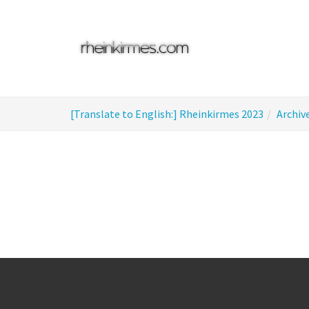
Skip
to
main
content
You
[Translate to English:] Rheinkirmes 2023
Archiv
are
here: