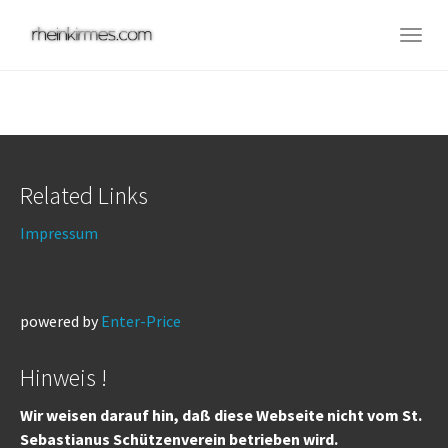
Skip
to
Togg
main
navig
content
Related Links
Impressum
powered by
Enter-Price
Hinweis !
Wir weisen darauf hin, daß diese Webseite nicht vom St.
Sebastianus Schützenverein betrieben wird.