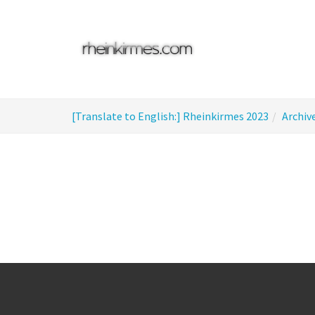
Skip
to
main
content
You
[Translate to English:] Rheinkirmes 2023
Archiv
are
here: