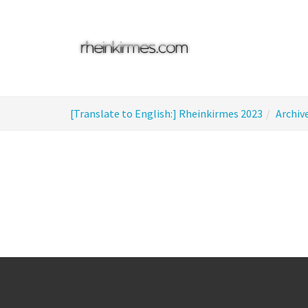
Skip
to
main
content
You
[Translate to English:] Rheinkirmes 2023
Archiv
are
here: