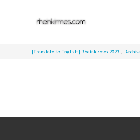
Skip
to
main
content
You
[Translate to English:] Rheinkirmes 2023
Archiv
are
here: