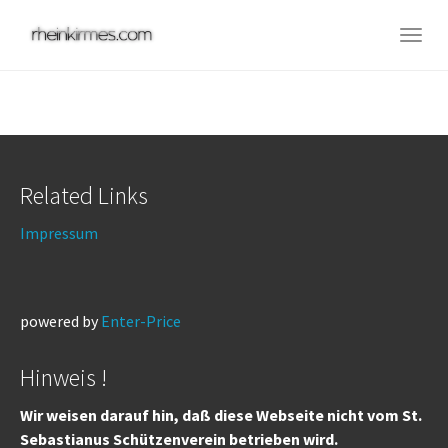
Skip
to
Togg
main
navig
content
Related Links
Impressum
powered by
Enter-Price
Hinweis !
Wir weisen darauf hin, daß diese Webseite nicht vom St.
Sebastianus Schützenverein betrieben wird.