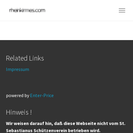
Skip
to
Togg
main
navig
content
Related Links
Impressum
powered by
Enter-Price
Hinweis !
Wir weisen darauf hin, daß diese Webseite nicht vom St.
Sebastianus Schützenverein betrieben wird.