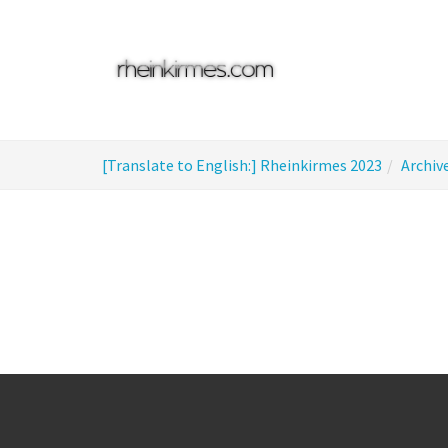
Skip
to
main
content
You
[Translate to English:] Rheinkirmes 2023
Archiv
are
here: