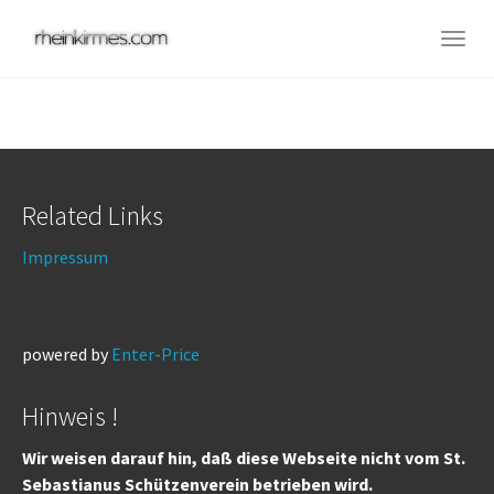
Skip
to
Togg
main
navig
content
Related Links
Impressum
powered by
Enter-Price
Hinweis !
Wir weisen darauf hin, daß diese Webseite nicht vom St.
Sebastianus Schützenverein betrieben wird.