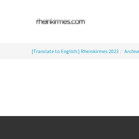
Skip
to
main
content
You
[Translate to English:] Rheinkirmes 2023
Archiv
are
here: