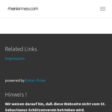
Skip
to
Togg
main
navig
content
Related Links
Impressum
powered by
Enter-Price
Hinweis !
Wir weisen darauf hin, daß diese Webseite nicht vom St.
Sebastianus Schützenverein betrieben wird.