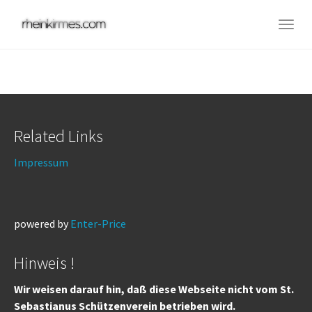
Skip
to
Togg
main
navig
content
Related Links
Impressum
powered by
Enter-Price
Hinweis !
Wir weisen darauf hin, daß diese Webseite nicht vom St.
Sebastianus Schützenverein betrieben wird.