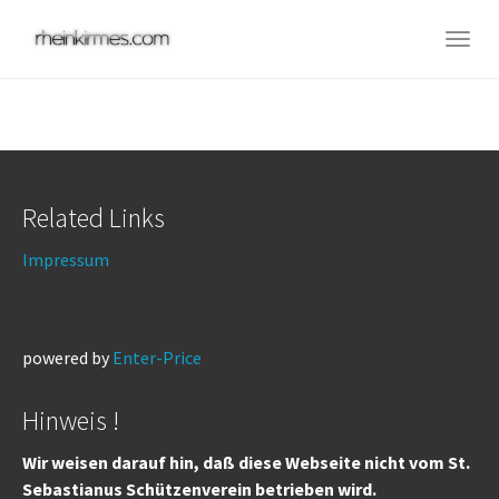
Skip
to
Togg
main
navig
content
Related Links
Impressum
powered by
Enter-Price
Hinweis !
Wir weisen darauf hin, daß diese Webseite nicht vom St.
Sebastianus Schützenverein betrieben wird.