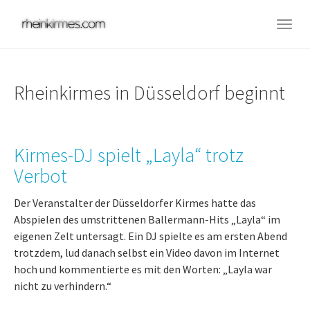
Skip
to
Togg
main
navig
content
Rheinkirmes in Düsseldorf beginnt
Kirmes-DJ spielt „Layla“ trotz
Verbot
Der Veranstalter der Düsseldorfer Kirmes hatte das
Abspielen des umstrittenen Ballermann-Hits „Layla“ im
eigenen Zelt untersagt. Ein DJ spielte es am ersten Abend
trotzdem, lud danach selbst ein Video davon im Internet
hoch und kommentierte es mit den Worten: „Layla war
nicht zu verhindern.“