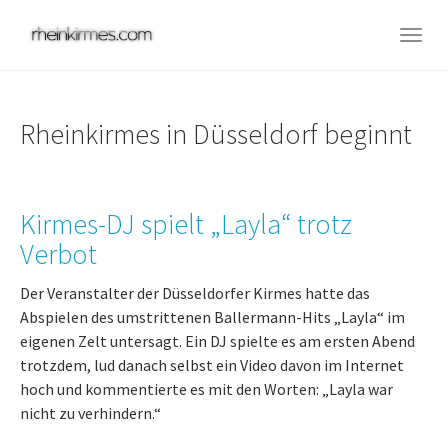
Skip
to
Togg
main
navig
content
Rheinkirmes in Düsseldorf beginnt
Kirmes-DJ spielt „Layla“ trotz
Verbot
Der Veranstalter der Düsseldorfer Kirmes hatte das
Abspielen des umstrittenen Ballermann-Hits „Layla“ im
eigenen Zelt untersagt. Ein DJ spielte es am ersten Abend
trotzdem, lud danach selbst ein Video davon im Internet
hoch und kommentierte es mit den Worten: „Layla war
nicht zu verhindern.“