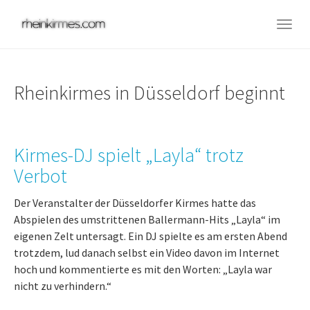
Skip
to
Togg
main
navig
content
Rheinkirmes in Düsseldorf beginnt
Kirmes-DJ spielt „Layla“ trotz
Verbot
Der Veranstalter der Düsseldorfer Kirmes hatte das
Abspielen des umstrittenen Ballermann-Hits „Layla“ im
eigenen Zelt untersagt. Ein DJ spielte es am ersten Abend
trotzdem, lud danach selbst ein Video davon im Internet
hoch und kommentierte es mit den Worten: „Layla war
nicht zu verhindern.“