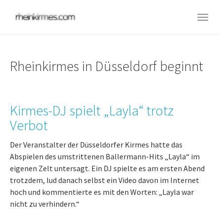
Skip
to
Togg
main
navig
content
Rheinkirmes in Düsseldorf beginnt
Kirmes-DJ spielt „Layla“ trotz
Verbot
Der Veranstalter der Düsseldorfer Kirmes hatte das
Abspielen des umstrittenen Ballermann-Hits „Layla“ im
eigenen Zelt untersagt. Ein DJ spielte es am ersten Abend
trotzdem, lud danach selbst ein Video davon im Internet
hoch und kommentierte es mit den Worten: „Layla war
nicht zu verhindern.“