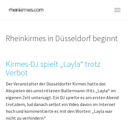
Skip
to
Togg
main
navig
content
Rheinkirmes in Düsseldorf beginnt
Kirmes-DJ spielt „Layla“ trotz
Verbot
Der Veranstalter der Düsseldorfer Kirmes hatte das
Abspielen des umstrittenen Ballermann-Hits „Layla“ im
eigenen Zelt untersagt. Ein DJ spielte es am ersten Abend
trotzdem, lud danach selbst ein Video davon im Internet
hoch und kommentierte es mit den Worten: „Layla war
nicht zu verhindern.“