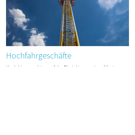
Hochfahrgeschäfte
Hoch hinaus geht es auf der Rheinkirmes wie auf fast
keinem anderen Volksfest. Mit dem 55 Meter hohem
Riesenrad haben Sie einen ruhigen Überblick über die
Kirmes. Der Hangover-Tower sorgt für das nötige Adrenalin
im Blut.