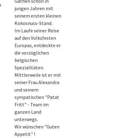
Gathen schon in
o
jungen Jahren mit
seinem ersten kleinen
Kokosnuss-Stand.
Im Laufe seiner Reise
auf den Volksfesten
Europas, entdeckte er
die vorzüglichen
belgischen
Spezialitäten.
Mittlerweile ist er mit
seiner Frau Alexandra
und seinem
sympatischen "Patat
Fritt" - Team im
ganzen Land
unterwegs.
Wir wünschen "Guten
Appetit" !