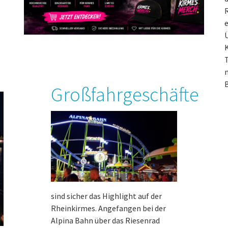
R
e
Ü
T
n
B
Großfahrgeschäfte
sind sicher das Highlight auf der
Rheinkirmes. Angefangen bei der
Alpina Bahn über das Riesenrad