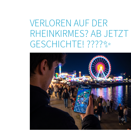
VERLOREN AUF DER
RHEINKIRMES? AB JETZT
GESCHICHTE! ????✨