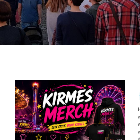
H
a
w
a