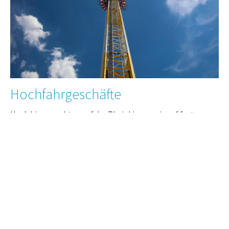
Hochfahrgeschäfte
Hoch hinaus geht es auf der Rheinkirmes wie auf fast
keinem anderen Volksfest. Mit dem 55 Meter hohem
Riesenrad haben Sie einen ruhigen Überblick über die
Kirmes. Der Hangover-Tower sorgt für das nötige Adrenalin
im Blut.