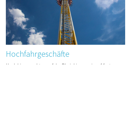
Hochfahrgeschäfte
Hoch hinaus geht es auf der Rheinkirmes wie auf fast
keinem anderen Volksfest. Mit dem 55 Meter hohem
Riesenrad haben Sie einen ruhigen Überblick über die
Kirmes. Der Hangover-Tower sorgt für das nötige Adrenalin
im Blut.