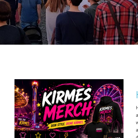
H
a
w
a