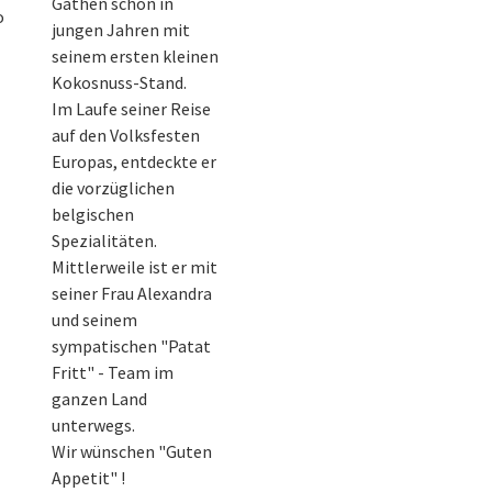
Gathen schon in
o
jungen Jahren mit
seinem ersten kleinen
Kokosnuss-Stand.
Im Laufe seiner Reise
auf den Volksfesten
Europas, entdeckte er
die vorzüglichen
belgischen
Spezialitäten.
Mittlerweile ist er mit
seiner Frau Alexandra
und seinem
sympatischen "Patat
Fritt" - Team im
ganzen Land
unterwegs.
Wir wünschen "Guten
Appetit" !