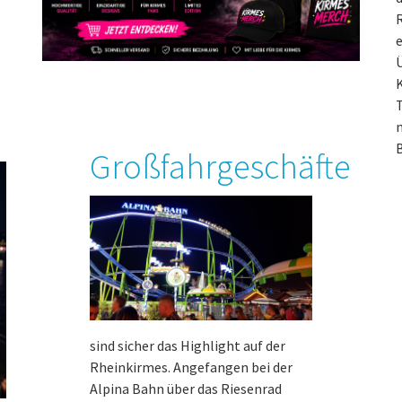
R
e
Ü
T
n
B
Großfahrgeschäfte
sind sicher das Highlight auf der
Rheinkirmes. Angefangen bei der
Alpina Bahn über das Riesenrad