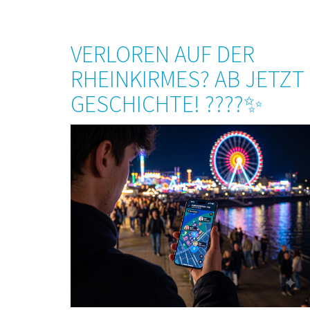
VERLOREN AUF DER
RHEINKIRMES? AB JETZT
GESCHICHTE! ????✨