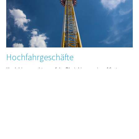
Hochfahrgeschäfte
Hoch hinaus geht es auf der Rheinkirmes wie auf fast
keinem anderen Volksfest. Mit dem 55 Meter hohem
Riesenrad haben Sie einen ruhigen Überblick über die
Kirmes. Der Hangover-Tower sorgt für das nötige Adrenalin
im Blut.