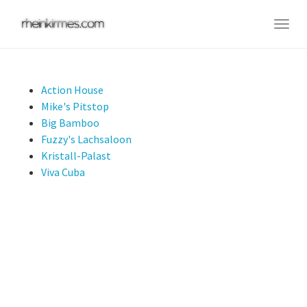
Skip
to
Togg
main
navig
content
Action House
Mike's Pitstop
Big Bamboo
Fuzzy's Lachsaloon
Kristall-Palast
Viva Cuba