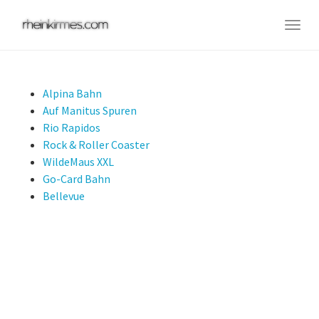
Skip
to
Togg
main
navig
content
Alpina Bahn
Auf Manitus Spuren
Rio Rapidos
Rock & Roller Coaster
WildeMaus XXL
Go-Card Bahn
Bellevue