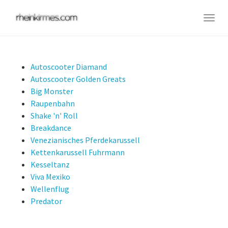
Skip
to
Togg
main
navig
content
Autoscooter Diamand
Autoscooter Golden Greats
Big Monster
Raupenbahn
Shake 'n' Roll
Breakdance
Venezianisches Pferdekarussell
Kettenkarussell Fuhrmann
Kesseltanz
Viva Mexiko
Wellenflug
Predator