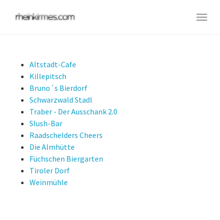
Skip
to
Togg
main
navig
content
Altstadt-Cafe
Killepitsch
Bruno´s Bierdorf
Schwarzwald Stadl
Traber - Der Ausschank 2.0
Slush-Bar
Raadschelders Cheers
Die Almhütte
Füchschen Biergarten
Tiroler Dorf
Weinmühle