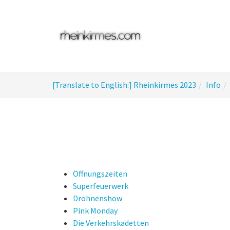
Skip
to
main
content
You
[Translate to English:] Rheinkirmes 2023
Info
are
here:
Öffnungszeiten
Superfeuerwerk
Drohnenshow
Pink Monday
Die Verkehrskadetten