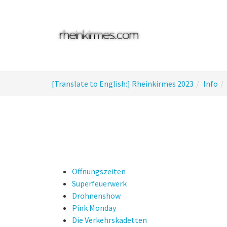
Skip
to
main
content
You
[Translate to English:] Rheinkirmes 2023
Info
are
here:
Öffnungszeiten
Superfeuerwerk
Drohnenshow
Pink Monday
Die Verkehrskadetten