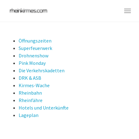
Skip
to
Togg
main
navig
content
Öffnungszeiten
Superfeuerwerk
Drohnenshow
Pink Monday
Die Verkehrskadetten
DRK & ASB
Kirmes-Wache
Rheinbahn
Rheinfähre
Hotels und Unterkünfte
Lageplan