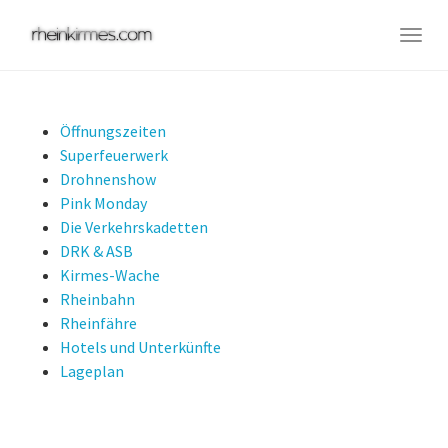
Skip
to
Togg
main
navig
content
Öffnungszeiten
Superfeuerwerk
Drohnenshow
Pink Monday
Die Verkehrskadetten
DRK & ASB
Kirmes-Wache
Rheinbahn
Rheinfähre
Hotels und Unterkünfte
Lageplan