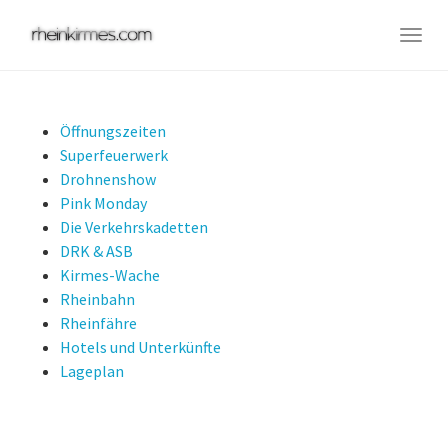
Skip
to
Togg
main
navig
content
Öffnungszeiten
Superfeuerwerk
Drohnenshow
Pink Monday
Die Verkehrskadetten
DRK & ASB
Kirmes-Wache
Rheinbahn
Rheinfähre
Hotels und Unterkünfte
Lageplan