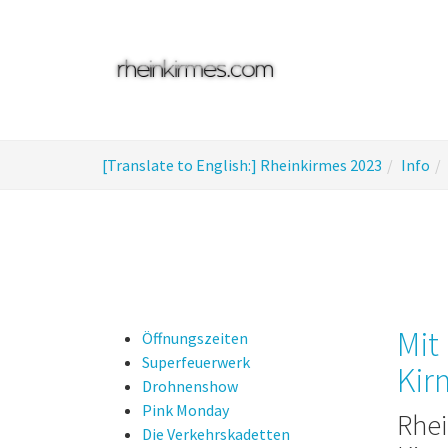
Skip
to
main
content
You
[Translate to English:] Rheinkirmes 2023
Info
are
here:
Mit
Öffnungszeiten
Superfeuerwerk
Kir
Drohnenshow
Pink Monday
Rhei
Die Verkehrskadetten