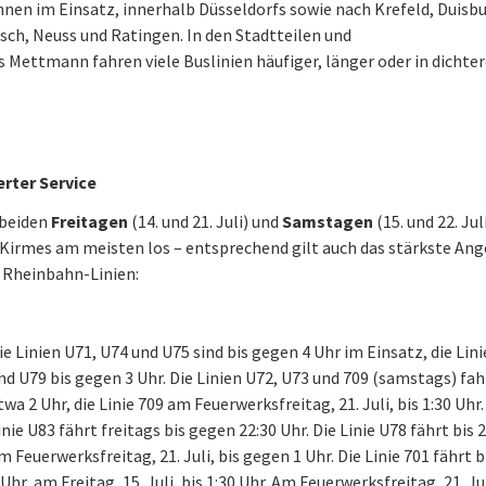
nen im Einsatz, innerhalb Düsseldorfs sowie nach Krefeld, Duisbu
ch, Neuss und Ratingen. In den Stadtteilen und
s Mettmann fahren viele Buslinien häufiger, länger oder in dicht
erter Service
 beiden
Freitagen
(14. und 21. Juli) und
Samstagen
(15. und 22. Juli
 Kirmes am meisten los – entsprechend gilt auch das stärkste An
 Rheinbahn-Linien:
ie Linien U71, U74 und U75 sind bis gegen 4 Uhr im Einsatz, die Lin
nd U79 bis gegen 3 Uhr. Die Linien U72, U73 und 709 (samstags) fah
twa 2 Uhr, die Linie 709 am Feuerwerksfreitag, 21. Juli, bis 1:30 Uhr.
inie U83 fährt freitags bis gegen 22:30 Uhr. Die Linie U78 fährt bis 
m Feuerwerksfreitag, 21. Juli, bis gegen 1 Uhr. Die Linie 701 fährt 
 Uhr, am Freitag, 15. Juli, bis 1:30 Uhr. Am Feuerwerksfreitag, 21. Jul