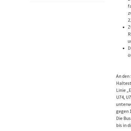
f
z
2
Z
R
u
D
ö
An den
Haltest
Linie „
U74, U7
unterwe
gegen 1
Die Bus
bis in 