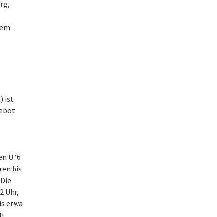
rg,
erem
) ist
gebot
ien U76
ren bis
 Die
22 Uhr,
bis etwa
i,