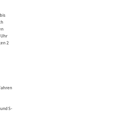
 bis
ch
en
 Uhr
gen 2
fahren
und S-