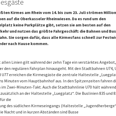
mesgäste
ößten Kirmes am Rhein vom 14. bis zum 23. Juli strömen Millio
en auf die Oberkasseler Rheinwiesen. Da es rund um den
platz keine Parkplätze gibt, setzen sie am besten auf den
kehr und nutzen das größte Fahrgeschäft: die Bahnen und Bus
ahn. Sie sorgen dafür, dass alle Kirmesfans schnell zur Festw
eder nach Hause kommen.
t allen Linien gilt während der zehn Tage ein verstärktes Angebot,
er den regulären Fahrplan hinausgeht. Mit den Stadtbahnen U74, 
 U77 erreichen die Kirmesgäste die zentrale Haltestelle „Luegpla
hs Minuten vom Hauptbahnhof aus. In den Spitzenzeiten fahren d
im Zwei-Minuten-Takt. Auch die Stadtbahnlinie U70 hält während
zusätzlich an der Haltestelle „Luegplatz“. Die Buslinien 835 und 
für die
ng des südlichen Kirmeseingangs (Haltestelle „Jugendherberge“)
 die Nacht und in kurzen Abständen sind Busse