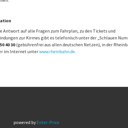
nien.
ation
e Antwort auf alle Fragen zum Fahrplan, zu den Tickets und
indungen zur Kirmes gibt es telefonisch unter der „Schlauen Nu
 50 40 30
(gebührenfrei aus allen deutschen Netzen), in der Rhein
r im Internet unter
www.rheinbahn.de
.
powered by
Enter-Price