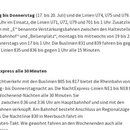
 bis Donnerstag
(17. bis 20. Juli) sind die Linien U74, U75 und U76
Uhr im Einsatz, die Linien U71, U72, U79 und 701 bis 1 Uhr. Zusätzli
n mit „E“ benannte Verstärkungsbahnen zwischen den Haltestell
bahnhof“ und „Belsenplatz“, montags bis mittwochs von 19 bis 2
nerstags von 17 bis 1 Uhr. Die Buslinien 831 und 839 fahren bis ge
e Linien 835 und 836 bis gegen 1 Uhr alle 15 Minuten.
xpress alle 30 Minuten
htverkehr mit den Buslinien 805 bis 817 bietet die Rheinbahn von
- bis Donnerstagnacht an. Die NachtExpress-Linien NE1 bis NE8 
Wochenend-Nächten alle 30 Minuten. Sie
 zwischen 0:36 und 3:36 Uhr am Hauptbahnhof und sind mit den
ahnen verknüpft. Am Bahnhof besteht Anschluss an Regionalzüge 
 Die Nachtlinie 830 in Meerbusch fährt im
uten-Takt. Wie gewohnt fahren an den Wochenenden auch alle