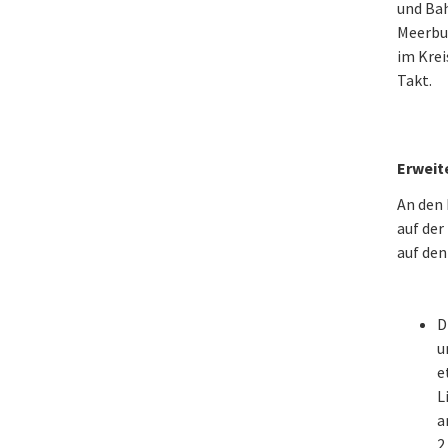
und Bah
Meerbus
im Krei
Takt.
Erweit
An den
auf der
auf den
D
u
e
L
a
2