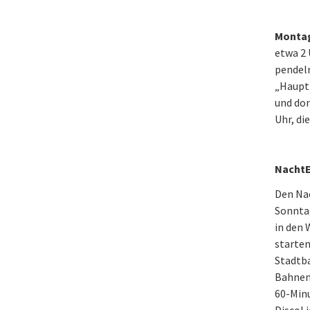
Montag
etwa 2 
pendel
„Haupt
und don
Uhr, di
NachtE
Den Nac
Sonntag
in den 
starten
Stadtb
Bahnen.
60-Min