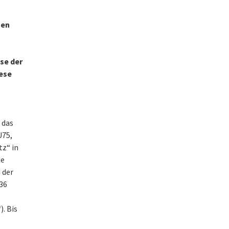
nen
se der
iese
 das
U75,
tz“ in
ie
 der
836
. Bis