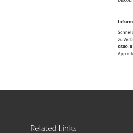
DiscoLi
Inform
Schnell
zu Verb
0800. 6
App ode
Related Links