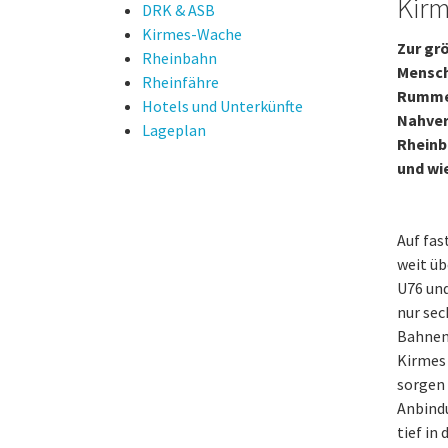
Kir
DRK & ASB
Kirmes-Wache
Zur gr
Rheinbahn
Mensch
Rheinfähre
Rummel
Hotels und Unterkünfte
Nahver
Lageplan
Rheinb
und wi
Auf fas
weit üb
U76 und
nur sec
Bahnen 
Kirmes 
sorgen 
Anbindu
tief in