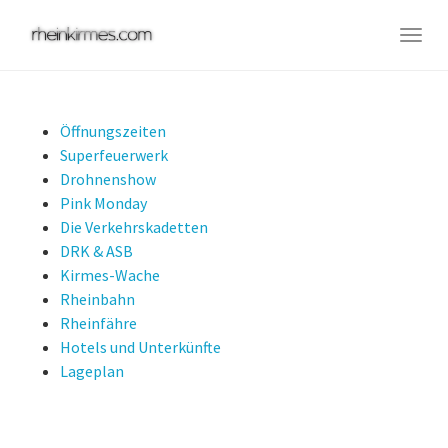
Skip
to
Togg
main
navig
content
Öffnungszeiten
Superfeuerwerk
Drohnenshow
Pink Monday
Die Verkehrskadetten
DRK & ASB
Kirmes-Wache
Rheinbahn
Rheinfähre
Hotels und Unterkünfte
Lageplan