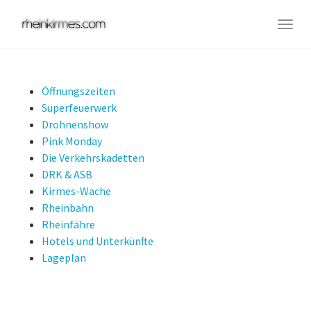
Skip
to
Togg
main
navig
content
Öffnungszeiten
Superfeuerwerk
Drohnenshow
Pink Monday
Die Verkehrskadetten
DRK & ASB
Kirmes-Wache
Rheinbahn
Rheinfähre
Hotels und Unterkünfte
Lageplan