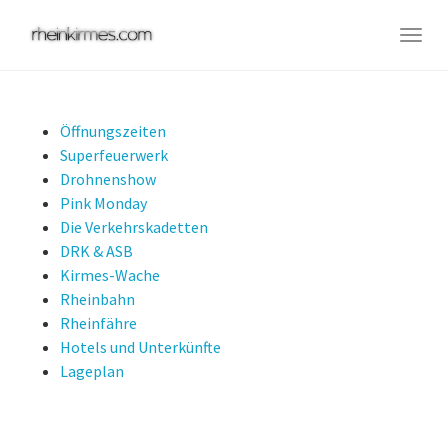
Skip
to
Togg
main
navig
content
Öffnungszeiten
Superfeuerwerk
Drohnenshow
Pink Monday
Die Verkehrskadetten
DRK & ASB
Kirmes-Wache
Rheinbahn
Rheinfähre
Hotels und Unterkünfte
Lageplan