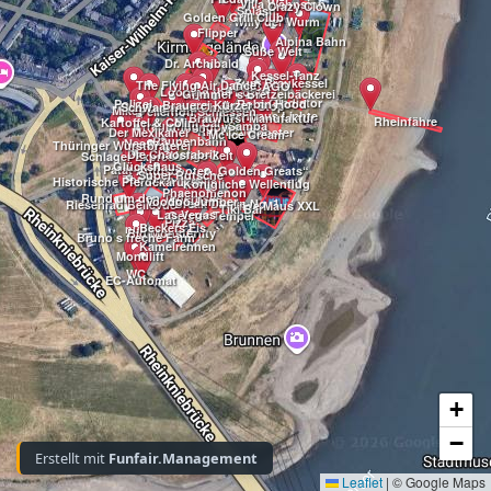
Villa Wahnsinn
Crazy Clown
Splash
Golden Grill Club
Willy der Wurm
Flipper
Alpina Bahn
Süße Welt
Dr. Archibald
Kessel-Tanz
Zum Braukessel
The Flying Air Dance
CHICAGO
Looping the Loop
Grimmer´s Bretzelbäckerei
Gladiator
Polizei
Robin Hood
Brauerei Kürzer
Truck Stop
Schwarzwald Christal
Mikes Pitstop
Fellerhoff Schiessen
Fischhaus Lichte
Bratwurst Manufaktur
Rheinfähre
Kartoffel & Co
Mini Car
Traumflug
Samba
Hangover
Rio Rapidos
Der Mexikaner
Booster
Mc Ice Cream
Raupenbahn
Nessy
Thüringer Wurstbraterei
Die Chaosfabrik
Uerige-Zelt
Schlager Express
Glückshaus
Patat-Fritt
Autoscooter „Golden Greats“
Super Rutsche
Top Spin No.2
Historische Pferdekarussells
Königliche Wellenflug
Phaenomenon
Rund um den Tegernsee
Voodoo Jumper
Break Dance No. 1
Riesenrad Bellevue
Wilde Maus XXL
Tiki Bar
Las Vegas
Geister Tempel
Pizza
Beckers Eis
null
Big Monster
Infinity
Bruno s freche Farm
Kamelrennen
Mondlift
WC
EC-Automat
+
−
Erstellt mit
Funfair.Management
Leaflet
|
© Google Maps