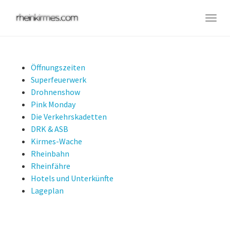
Skip
to
Togg
main
navig
content
Öffnungszeiten
Superfeuerwerk
Drohnenshow
Pink Monday
Die Verkehrskadetten
DRK & ASB
Kirmes-Wache
Rheinbahn
Rheinfähre
Hotels und Unterkünfte
Lageplan