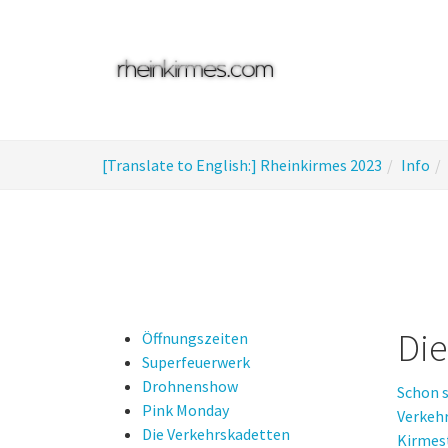
Skip
to
main
content
You
[Translate to English:] Rheinkirmes 2023
Info
are
here:
Die
Öffnungszeiten
Superfeuerwerk
Drohnenshow
Schon s
Pink Monday
Verkeh
Die Verkehrskadetten
Kirmest