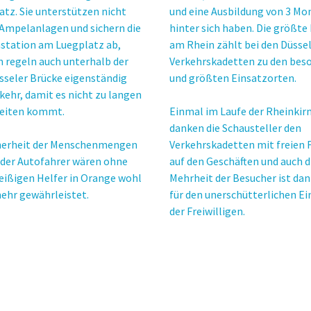
atz. Sie unterstützen nicht
und eine Ausbildung von 3 Mo
 Ampelanlagen und sichern die
hinter sich haben. Die größte
station am Luegplatz ab,
am Rhein zählt bei den Düsse
 regeln auch unterhalb der
Verkehrskadetten zu den bes
sseler Brücke eigenständig
und größten Einsatzorten.
kehr, damit es nicht zu langen
eiten kommt.
Einmal im Laufe der Rheinki
danken die Schausteller den
cherheit der Menschenmengen
Verkehrskadetten mit freien 
 der Autofahrer wären ohne
auf den Geschäften und auch d
leißigen Helfer in Orange wohl
Mehrheit der Besucher ist da
ehr gewährleistet.
für den unerschütterlichen Ei
der Freiwilligen.