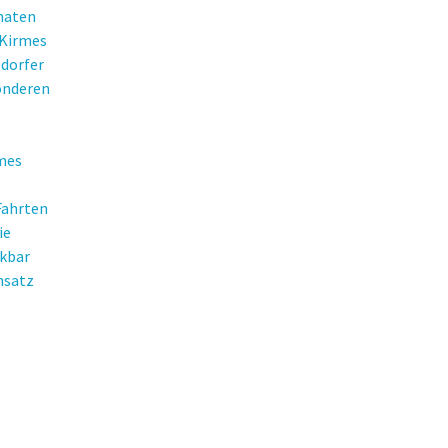
naten
 Kirmes
ldorfer
onderen
rmes
Fahrten
ie
nkbar
nsatz