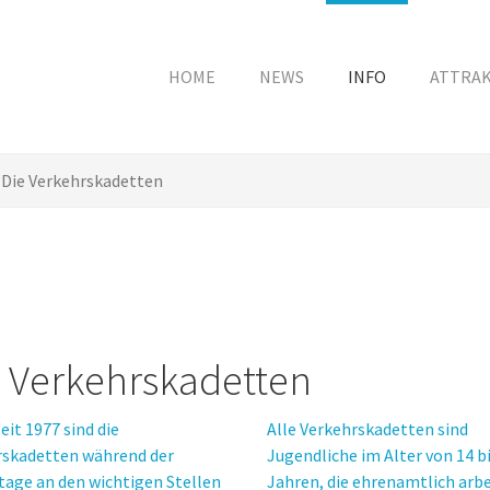
HOME
NEWS
INFO
ATTRA
Die Verkehrskadetten
 Verkehrskadetten
eit 1977 sind die
Alle Verkehrskadetten sind
rskadetten während der
Jugendliche im Alter von 14 bi
age an den wichtigen Stellen
Jahren, die ehrenamtlich arb