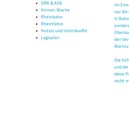
DRK & ASB
im Eins
Kirmes-Wache
nur die
Rheinbahn
U-Bahn
Rheinfähre
sondern
Hotels und Unterkünfte
Oberka
Lageplan
den Ver
Wartez
Die Si
und die
diese f
nicht m