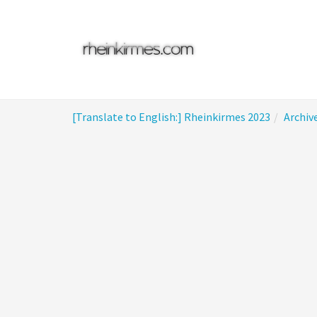
Skip
to
main
content
You
[Translate to English:] Rheinkirmes 2023
Archiv
are
here: