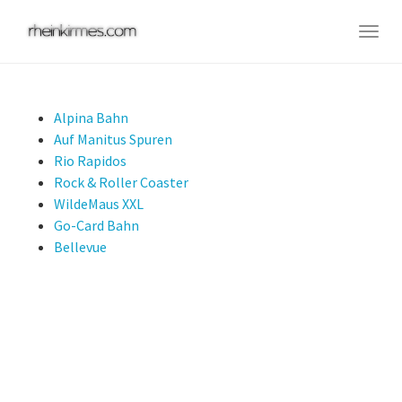
Skip
to
Togg
main
navig
content
Alpina Bahn
Auf Manitus Spuren
Rio Rapidos
Rock & Roller Coaster
WildeMaus XXL
Go-Card Bahn
Bellevue