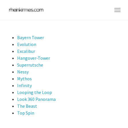
Skip
to
Togg
main
navig
content
Bayern Tower
Evolution
Excalibur
Hangover-Tower
Superrutsche
Nessy
Mythos
Infinity
Looping the Loop
Look 360 Panorama
The Beast
Top Spin