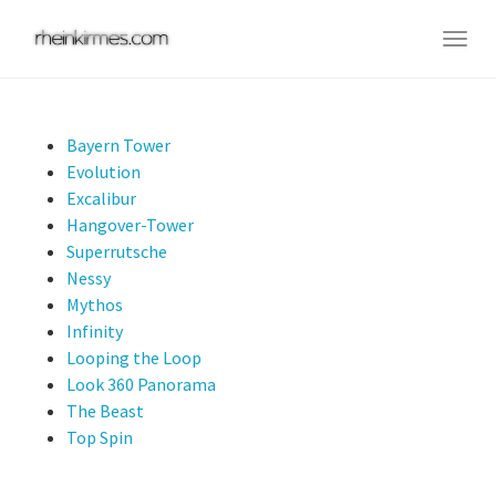
Skip
to
Togg
main
navig
content
Bayern Tower
Evolution
Excalibur
Hangover-Tower
Superrutsche
Nessy
Mythos
Infinity
Looping the Loop
Look 360 Panorama
The Beast
Top Spin