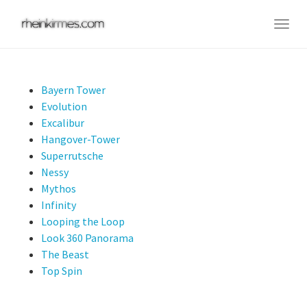
Skip
to
Togg
main
navig
content
Bayern Tower
Evolution
Excalibur
Hangover-Tower
Superrutsche
Nessy
Mythos
Infinity
Looping the Loop
Look 360 Panorama
The Beast
Top Spin