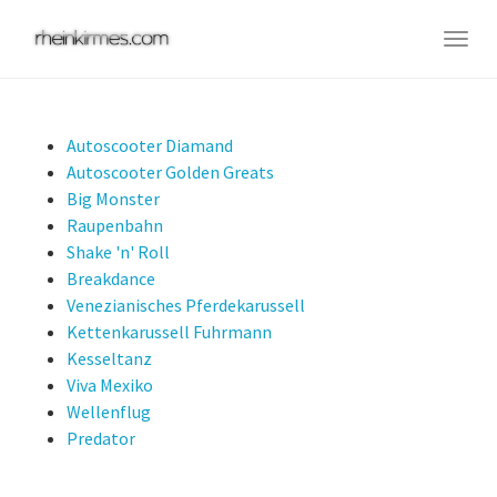
Skip
to
Togg
main
navig
content
Autoscooter Diamand
Autoscooter Golden Greats
Big Monster
Raupenbahn
Shake 'n' Roll
Breakdance
Venezianisches Pferdekarussell
Kettenkarussell Fuhrmann
Kesseltanz
Viva Mexiko
Wellenflug
Predator