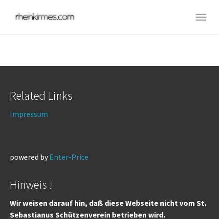
Skip
to
Togg
main
navig
content
Related Links
Impressum
powered by
Enter-Price
Hinweis !
Wir weisen darauf hin, daß diese Webseite nicht vom St.
Sebastianus Schützenverein betrieben wird.